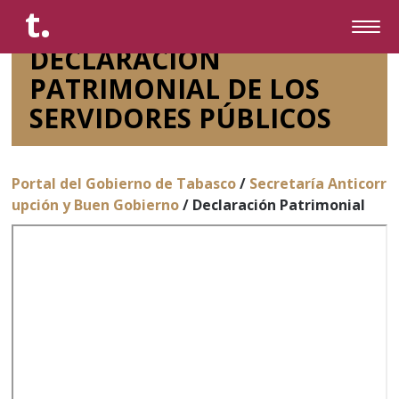
.
t
Pasar
Togg
al
DECLARACIÓN
navi
contenido
principal
PATRIMONIAL DE LOS
SERVIDORES PÚBLICOS
Portal del Gobierno de Tabasco
/
Secretaría Anticorr
upción y Buen Gobierno
/ Declaración Patrimonial